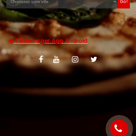
Go!
C.G.V
Télécharger App Android