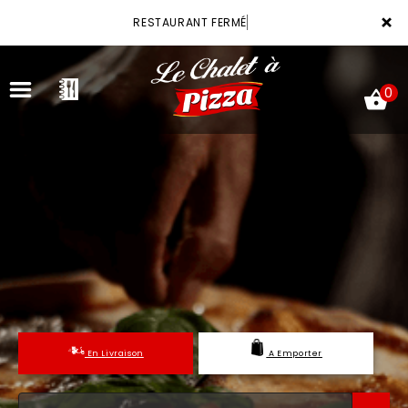
×
RESTAURANT FERMÉ
0
ACCUEIL
LA CARTE
VOTRE COMPTE
NOTRE RESTAURANT
En Livraison
A Emporter
VOS AVIS
MENTIONS LÉGALES