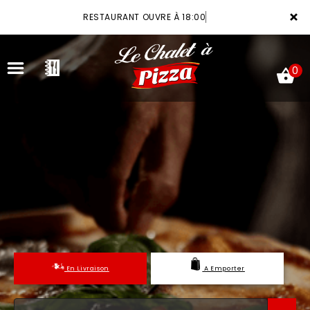
×
RESTAURANT OUVRE À 18:00
0
ACCUEIL
LA CARTE
VOTRE COMPTE
NOTRE RESTAURANT
En Livraison
A Emporter
VOS AVIS
MENTIONS LÉGALES