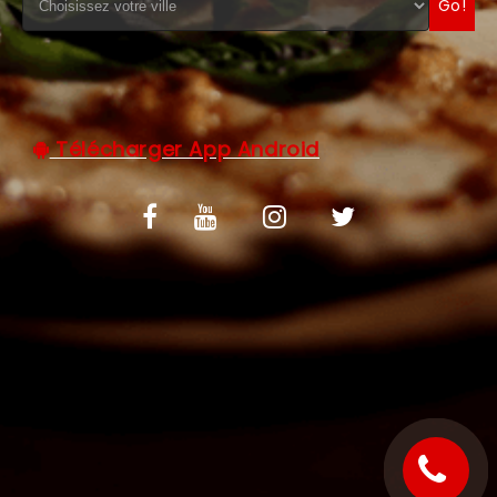
Go!
C.G.V
Télécharger App Android