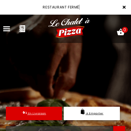
×
RESTAURANT FERMÉ
0
ACCUEIL
LA CARTE
VOTRE COMPTE
NOTRE RESTAURANT
En Livraison
A Emporter
VOS AVIS
MENTIONS LÉGALES