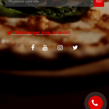
Go!
C.G.V
Télécharger App Android