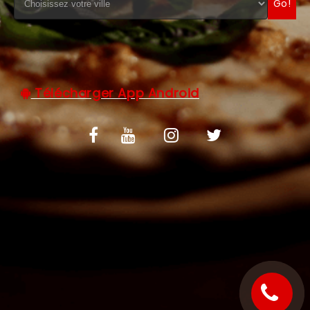
Go!
C.G.V
Télécharger App Android