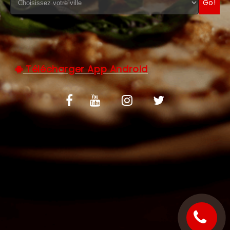
Go!
C.G.V
Télécharger App Android