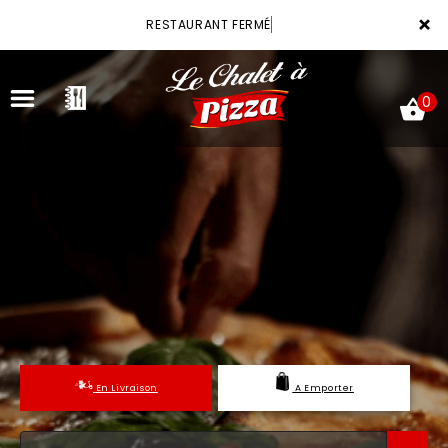
×
RESTAURANT FERMÉ
0
ACCUEIL
LA CARTE
VOTRE COMPTE
NOTRE RESTAURANT
En Livraison
A Emporter
VOS AVIS
MENTIONS LÉGALES